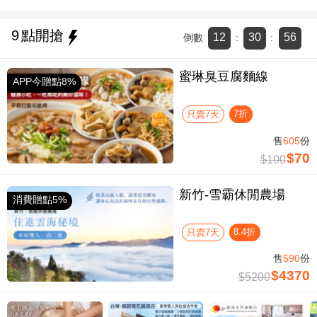
9
點開搶
12
30
55
倒數
:
:
蜜琳臭豆腐麵線
APP今贈點8%
7折
只賣7天
售
605
份
$70
$100
新竹-雪霸休閒農場
消費贈點5%
8.4折
只賣7天
售
590
份
$4370
$5200