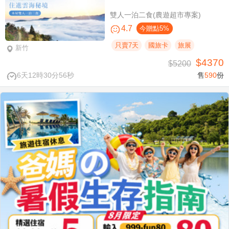
雙人一泊二食(農遊超市專案)
4.7
今贈點5%
只賣7天
國旅卡
旅展
新竹
$4370
$5200
6天12時30分54秒
售
590
份