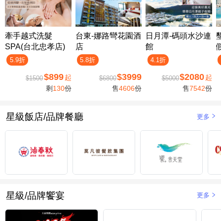
牽手越式洗髮
台東-娜路彎花園酒
日月潭-碼頭水沙連
SPA(台北忠孝店)
店
館
5.9折
5.8折
4.1折
$899
$3999
$2080
起
起
$1500
$6800
$5000
剩
130
份
售
4606
份
售
7542
份
星級飯店/品牌餐廳
更多
星級/品牌饗宴
更多