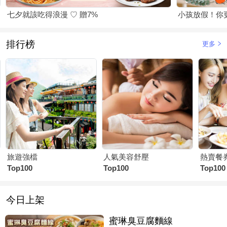
七夕就該吃得浪漫 ♡ 贈7%
小孩放假！你
排行榜
更多
旅遊強檔
人氣美容舒壓
熱賣餐
Top100
Top100
Top100
今日上架
蜜琳臭豆腐麵線