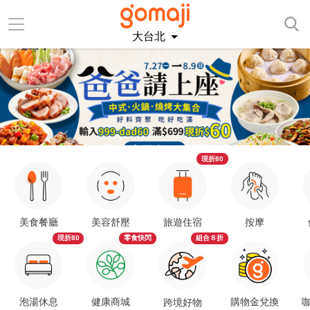
大台北
現折80
美食餐廳
美容舒壓
旅遊住宿
按摩
現折80
零食快閃
組合８折
泡湯休息
健康商城
購物金兌換
咖
跨境好物