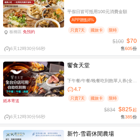
平假日皆可抵用100元消費金額
APP贈點8%
只賣7天
國旅卡
限時
板橋區
免預約
$70
$100
6天12時30分54秒
售
605
份
饗食天堂
下午餐/午餐/晚餐吃到飽單人券(全台分店可用)
4.7
只賣7天
國旅卡
限時
紙本寄送
$825
$834
起
6天12時30分54秒
售
385
份
新竹-雪霸休閒農場