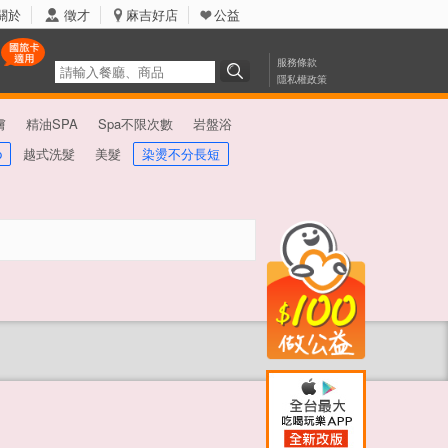
關於
徵才
麻吉好店
公益
服務條款
隱私權政策
膚
精油SPA
Spa不限次數
岩盤浴
p
越式洗髮
美髮
染燙不分長短