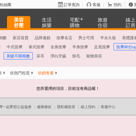
粉絲團
訂單查詢
客服
預約
美容
生活
宅配
旅遊
線上
舒壓
娛樂
購物
住宿
訂房
倒數
新店首賣
品牌連鎖
按摩名店
男士可用
半永久妝
美體護
摩
中式按摩
泰式按摩
全身按摩
半身按摩
足底按摩
按摩90分u
美睫不限根數
采耳
淨白牙齒
除毛
寵物美容
新
依熱門程度
依銷售量
您所選擇的項目，目前沒有商品喔！
灣一起夢想公益協會
|
服務條款
|
隱私權政策
|
線上預約
|
客服中心