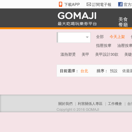
下載APP
訂閱電子報
官方
美食
餐廳
全部
今天上架
指壓按摩
油壓按
溫熱塑燙
美甲
美甲設計30款
美睫
目前選擇：
台北
排序：
預設
依最
關於我們
|
利害關係人專區
|
工作機會
|
台
Copyright © 2016 GOMAJI