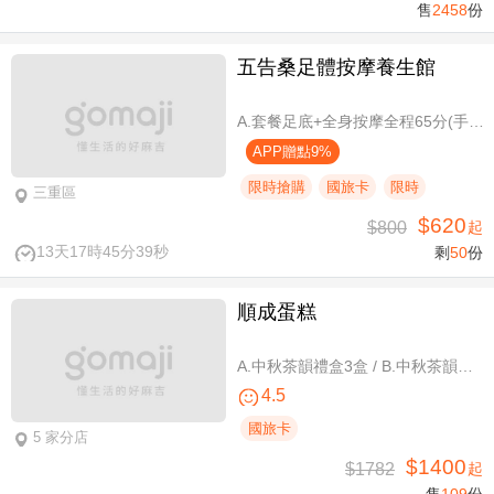
售
2458
份
五告桑足體按摩養生館
A.套餐足底+全身按摩全程65分(手技60分) / B.套餐足底+全身按摩全程95分(手技90分)
APP贈點9%
限時搶購
國旅卡
限時
三重區
$620
$800
起
13天17時45分39秒
剩
50
份
順成蛋糕
A.中秋茶韻禮盒3盒 / B.中秋茶韻禮盒6盒
4.5
國旅卡
5 家分店
$1400
$1782
起