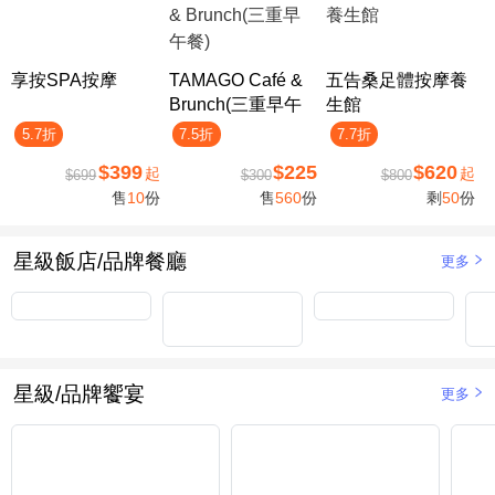
享按SPA按摩
TAMAGO Café &
五告桑足體按摩養
Brunch(三重早午
生館
餐)
5.7折
7.5折
7.7折
$399
$225
$620
起
起
$699
$300
$800
售
10
份
售
560
份
剩
50
份
星級飯店/品牌餐廳
更多
星級/品牌饗宴
更多