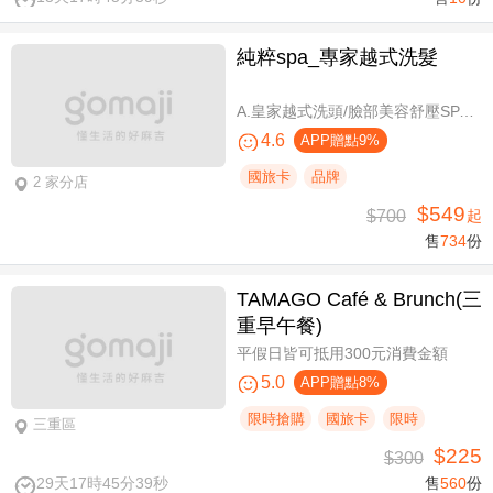
純粹spa_專家越式洗髮
A.皇家越式洗頭/臉部美容舒壓SPA/舒壓採耳SPA 三選一40分(手技40分) / B.越式經典足底深層保養+去足繭+精油按摩 / C.越式純粹經典套餐(臉部美容舒壓SPA/舒壓採耳SPA二選一)全程80分(手技80分) / D.越式皇家古法按摩|全身越式精油舒壓/越式古法指壓 任選全程60分(手技60分)
4.6
APP贈點9%
國旅卡
品牌
2 家分店
$549
$700
起
售
734
份
TAMAGO Café & Brunch(三
重早午餐)
平假日皆可抵用300元消費金額
5.0
APP贈點8%
限時搶購
國旅卡
限時
三重區
$225
$300
29天17時45分39秒
售
560
份