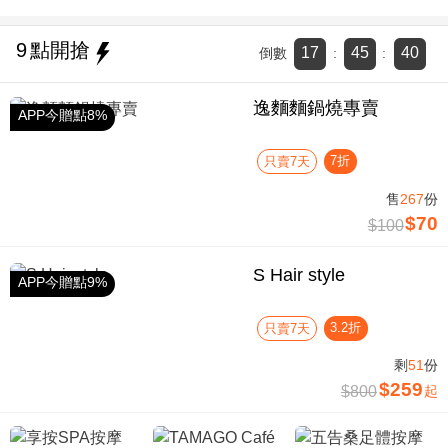
9
點開搶
17
45
40
倒數
:
:
逸麵麵鍋燒專賣
APP今贈點8%
7折
只賣7天
售
267
份
$70
$100
S Hair style
APP今贈點9%
3.2折
只賣7天
剩
51
份
$259
$800
起