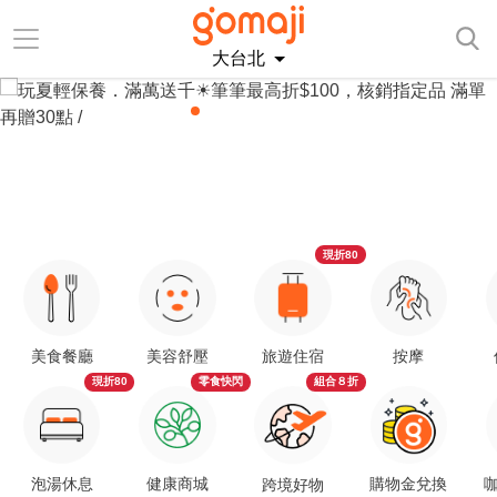
大台北
現折80
美食餐廳
美容舒壓
旅遊住宿
按摩
現折80
零食快閃
組合８折
泡湯休息
健康商城
購物金兌換
咖
跨境好物