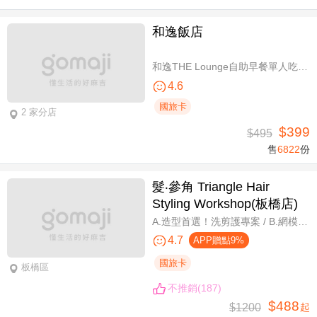
和逸飯店
和逸THE Lounge自助早餐單人吃到飽
4.6
國旅卡
2 家分店
$399
$495
售
6822
份
髮‧參角 Triangle Hair
Styling Workshop(板橋店)
A.造型首選！洗剪護專案 / B.網模超質感！日系Fiole染護專案(不分長短，過腰另計) / C.簡單又有型！日系資生堂剪燙護專案(不限髮長) / D.回頭率滿分！Napla娜普菈溫塑剪燙護專案
4.7
APP贈點9%
國旅卡
板橋區
不推銷(187)
$488
$1200
起