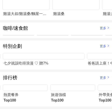
雞湯大叔/雞湯桑/麵屋一燈/賴山嶼
雞湯桑
咖啡/速食館
更多
特別企劃
更多
七夕就該吃得浪漫 ♡ 贈7%
爸爸請上座！
排行榜
更多
熱賣餐券
旅遊強檔
外帶美
Top100
Top100
Top100