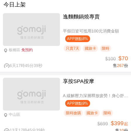
今日上架
逸麵麵鍋燒專賣
平假日皆可抵用100元消費金額
APP贈點8%
只賣7天
國旅卡
限時
板橋區
免預約
$70
$100
6天17時45分39秒
售
267
份
享按SPA按摩
A.緩解壓力深層釋放疲勞！身心舒壓SPA60分(純手技) / B.緩解壓力 × 放鬆身心 × 深層釋放疲勞！讓身體與情緒同步放鬆全程90分身心舒壓(純手技) / C.打造最適合自己的放鬆！自由搭配客製化四選三舒壓全程90分(手技90分) / D.忙碌也能快速充電！客製化四選一舒壓30分(手技30分)
APP贈點9%
限時搶購
國旅卡
限時
中山區
$399
$699
起
13天17時45分39秒
售
10
份