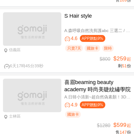
售
109
份
S Hair style
A.森呼吸自然洗剪護abc 三選二 / B.潮流實色質感染髮專案(不限髮長) / C.專屬隨性弧度 浪漫設計冷燙專案(不限髮長，含剪髮)
4.6
APP贈點9%
只賣7天
國旅卡
限時
信義區
$259
$800
起
6天17時45分39秒
剩
51
份
喜眉beaming beauty
academy 時尚美睫紋繡學院
A.日韓小清新~超自然偽素顏！3D 120~150根睫毛嫁接套餐/B.迷人可愛~輕盈氣墊濃密感！3D Y型毛250根/6D雲朵輕盈氣墊睫毛350根嫁接 二選一/C.絕美驚嘆！迷人夢幻美人魚睫毛！超濃密輕柔6D 450~500根睫毛嫁接套餐/D.歐美混血風格！超濃密深邃睫毛6D 600根睫毛嫁接套餐/E.泰式輕感設計～異國混血感超迷人！6D 輕泰式不限根數睫毛嫁接套餐/F.八大效果美肌精緻保養全程90分
4.9
APP贈點9%
國旅卡
士林區
$599
$1280
起
售
147
份