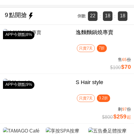
9
點開搶
22
18
17
倒數
:
:
逸麵麵鍋燒專賣
APP今贈點8%
7折
只賣7天
售
65
份
$70
$100
S Hair style
APP今贈點9%
3.2折
只賣7天
剩
97
份
$259
$800
起