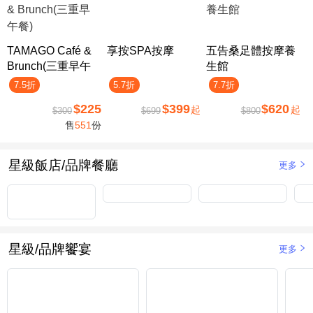
TAMAGO Café &
享按SPA按摩
五告桑足體按摩養
Brunch(三重早午
生館
餐)
7.5折
5.7折
7.7折
$225
$399
$620
起
起
$300
$699
$800
售
551
份
星級飯店/品牌餐廳
更多
星級/品牌饗宴
更多