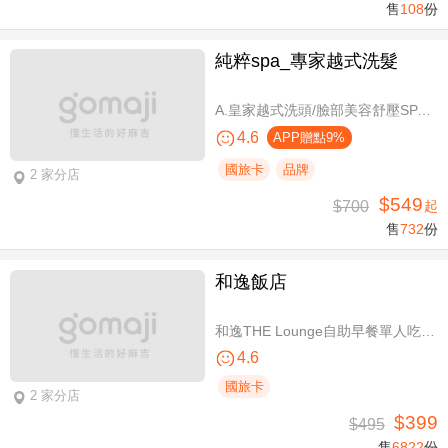
售
108
份
純粹spa_專家越式洗髮
A.皇家越式洗頭/臉部美容舒壓SPA/舒壓採耳SPA 三選一40分(手技40分) / B.越式經典足底深層保養+去足繭+精油按摩 / C.越式純粹經典套餐(臉部美容舒壓SPA/舒壓採耳SPA二選一)全程80分(手技80分) / D.越式皇家古法按摩|全身越式精油舒壓/越式古法指壓 任選全程60分(手技60分)
4.6
APP贈點9%
國旅卡
品牌
2 家分店
$549
$700
起
售
732
份
和逸飯店
和逸THE Lounge自助早餐單人吃到飽
4.6
國旅卡
2 家分店
$399
$495
售
6822
份