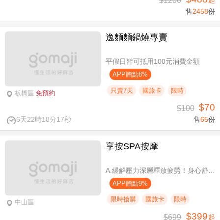
$1200
起
售
2458
份
逸麵麵鍋燒專賣
平假日皆可抵用100元消費金額
APP贈點8%
只賣7天
國旅卡
限時
板橋區
免預約
$70
$100
6天22時18分16秒
售
65
份
享按SPA按摩
A.緩解壓力深層釋放疲勞！身心舒壓SPA60分(純手技) / B.緩解壓力 × 放鬆身心 × 深層釋放疲勞！讓身體與情緒同步放鬆全程90分身心舒壓(純手技) / C.打造最適合自己的放鬆！自由搭配客製化四選三舒壓全程90分(手技90分) / D.忙碌也能快速充電！客製化四選一舒壓30分(手技30分)
APP贈點9%
限時搶購
國旅卡
限時
中山區
$399
$699
起