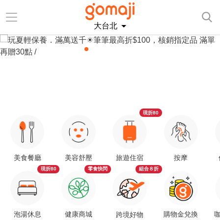
大台北
現折80
美食餐廳
美容舒壓
旅遊住宿
按摩
現折80
零食快閃
組合８折
泡湯休息
健康商城
購物金兌換
咖
跨境好物