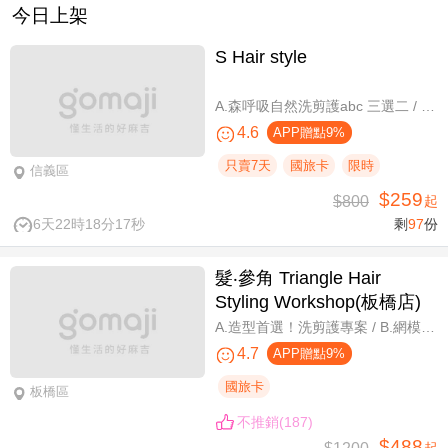
今日上架
S Hair style
A.森呼吸自然洗剪護abc 三選二 / B.潮流實色質感染髮專案(不限髮長) / C.專屬隨性弧度 浪漫設計冷燙專案(不限髮長，含剪髮)
4.6
APP贈點9%
只賣7天
國旅卡
限時
信義區
$259
$800
起
6天22時18分16秒
剩
97
份
髮‧參角 Triangle Hair
Styling Workshop(板橋店)
A.造型首選！洗剪護專案 / B.網模超質感！日系Fiole染護專案(不分長短，過腰另計) / C.簡單又有型！日系資生堂剪燙護專案(不限髮長) / D.回頭率滿分！Napla娜普菈溫塑剪燙護專案
4.7
APP贈點9%
國旅卡
板橋區
不推銷(187)
$488