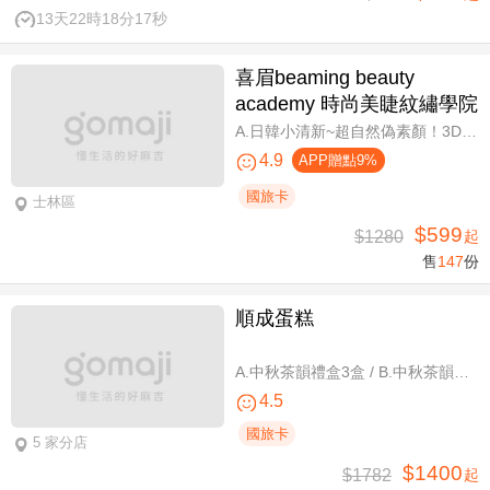
13天22時18分16秒
喜眉beaming beauty
academy 時尚美睫紋繡學院
A.日韓小清新~超自然偽素顏！3D 120~150根睫毛嫁接套餐/B.迷人可愛~輕盈氣墊濃密感！3D Y型毛250根/6D雲朵輕盈氣墊睫毛350根嫁接 二選一/C.絕美驚嘆！迷人夢幻美人魚睫毛！超濃密輕柔6D 450~500根睫毛嫁接套餐/D.歐美混血風格！超濃密深邃睫毛6D 600根睫毛嫁接套餐/E.泰式輕感設計～異國混血感超迷人！6D 輕泰式不限根數睫毛嫁接套餐/F.八大效果美肌精緻保養全程90分
4.9
APP贈點9%
國旅卡
士林區
$599
$1280
起
售
147
份
順成蛋糕
A.中秋茶韻禮盒3盒 / B.中秋茶韻禮盒6盒
4.5
國旅卡
5 家分店
$1400
$1782
起