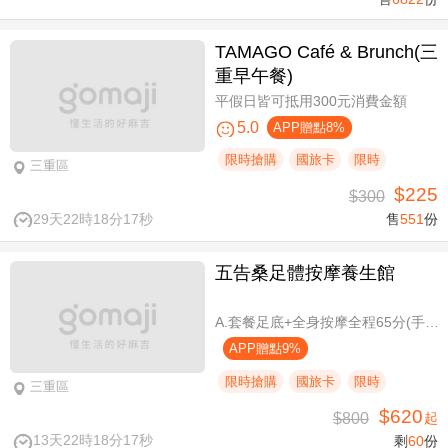
TAMAGO Café & Brunch(三
重早午餐)
平假日皆可抵用300元消費金額
5.0
APP贈點8%
限時搶購
國旅卡
限時
三重區
$225
$300
29天22時18分16秒
售
551
份
五告桑足體按摩養生館
A.套餐足底+全身按摩全程65分(手技60分) / B.套餐足底+全身按摩全程95分(手技90分)
APP贈點9%
限時搶購
國旅卡
限時
三重區
$620
$800
起
13天22時18分16秒
剩
60
份